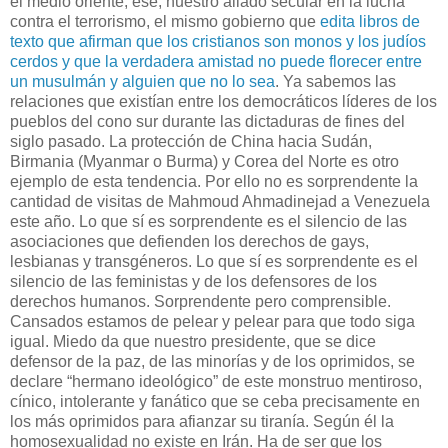
el medio oriente, ese, nuestro aliado secular en la lucha
contra el terrorismo, el mismo gobierno que
edita libros de
texto que afirman que los cristianos son monos y los judíos
cerdos y que la verdadera amistad no puede florecer entre
un musulmán y alguien que no lo sea
. Ya sabemos las
relaciones que existían entre los democráticos líderes de los
pueblos del cono sur durante las dictaduras de fines del
siglo pasado. La protección de China hacia Sudán,
Birmania (Myanmar o Burma) y Corea del Norte es otro
ejemplo de esta tendencia. Por ello no es sorprendente la
cantidad de visitas de Mahmoud Ahmadinejad a Venezuela
este año. Lo que sí es sorprendente es el silencio de las
asociaciones que defienden los derechos de gays,
lesbianas y transgéneros. Lo que sí es sorprendente es el
silencio de las feministas y de los defensores de los
derechos humanos. Sorprendente pero comprensible.
Cansados estamos de pelear y pelear para que todo siga
igual. Miedo da que nuestro presidente, que se dice
defensor de la paz, de las minorías y de los oprimidos, se
declare “hermano ideológico” de este monstruo mentiroso,
cínico, intolerante y fanático que se ceba precisamente en
los más oprimidos para afianzar su tiranía. Según él la
homosexualidad no existe en Irán. Ha de ser que los