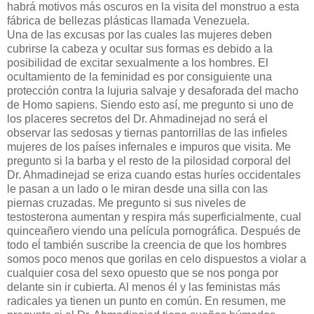
habrá motivos más oscuros en la visita del monstruo a esta
fábrica de bellezas plásticas llamada Venezuela.
Una de las excusas por las cuales las mujeres deben
cubrirse la cabeza y ocultar sus formas es debido a la
posibilidad de excitar sexualmente a los hombres. El
ocultamiento de la feminidad es por consiguiente una
protección contra la lujuria salvaje y desaforada del macho
de Homo sapiens. Siendo esto así, me pregunto si uno de
los placeres secretos del Dr. Ahmadinejad no será el
observar las sedosas y tiernas pantorrillas de las infieles
mujeres de los países infernales e impuros que visita. Me
pregunto si la barba y el resto de la pilosidad corporal del
Dr. Ahmadinejad se eriza cuando estas huríes occidentales
le pasan a un lado o le miran desde una silla con las
piernas cruzadas. Me pregunto si sus niveles de
testosterona aumentan y respira más superficialmente, cual
quinceañero viendo una película pornográfica. Después de
todo eĺ también suscribe la creencia de que los hombres
somos poco menos que gorilas en celo dispuestos a violar a
cualquier cosa del sexo opuesto que se nos ponga por
delante sin ir cubierta. Al menos él y las feministas más
radicales ya tienen un punto en común. En resumen, me