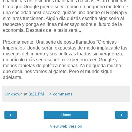
cuando las necesidades materiales básicas están cubiertas.
Creo que Google puede servir como un pequeño modelo de
una sociedad post-escasez, quizás una donde el RepRap y
similares funcionen. Algún día quizás escriba algo serio al
respecte y ponga en línea mi ensayo sobre el futuro de la
economía. Después de la tesis será...
Próximamente: Una serie de posts llamados “Crónicas
Imperiales” donde serán expuestas de modo implacable las
miserias del Imperio y sus bellezas loadas sin vergüenza,
un artículo más serio sobre mi experiencia en Google y
menos rabietas de política nacional. Ya no queda mucho
que decir, nos vamos al garete. Pero el mundo sigue
adelante.
Unknown
at
3:21 PM
4 comments:
‹
›
Home
View web version