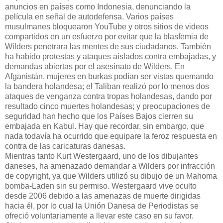
anuncios en países como Indonesia, denunciando la
película en señal de autodefensa. Varios países
musulmanes bloquearon YouTube y otros sitios de videos
compartidos en un esfuerzo por evitar que la blasfemia de
Wilders penetrara las mentes de sus ciudadanos. También
ha habido protestas y ataques aislados contra embajadas, y
demandas abiertas por el asesinato de Wilders. En
Afganistán, mujeres en burkas podían ser vistas quemando
la bandera holandesa; el Taliban realizó por lo menos dos
ataques de venganza contra tropas holandesas, dando por
resultado cinco muertes holandesas; y preocupaciones de
seguridad han hecho que los Países Bajos cierren su
embajada en Kabul. Hay que recordar, sin embargo, que
nada todavía ha ocurrido que equipare la feroz respuesta en
contra de las caricaturas danesas.
Mientras tanto Kurt Westergaard, uno de los dibujantes
daneses, ha amenazado demandar a Wilders por infracción
de copyright, ya que Wilders utilizó su dibujo de un Mahoma
bomba-Laden sin su permiso. Westergaard vive oculto
desde 2006 debido a las amenazas de muerte dirigidas
hacia él,
por lo cual la Unión Danesa de Periodistas se
ofreció voluntariamente a llevar este caso en su favor.