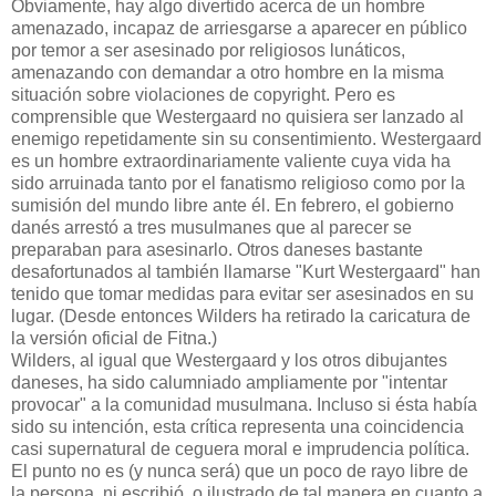
Obviamente, hay algo divertido acerca de un hombre
amenazado, incapaz de arriesgarse a aparecer en público
por temor a ser asesinado por religiosos lunáticos,
amenazando con demandar a otro hombre en la misma
situación sobre violaciones de copyright. Pero es
comprensible que Westergaard no quisiera ser lanzado al
enemigo repetidamente sin su consentimiento. Westergaard
es un hombre extraordinariamente valiente cuya vida ha
sido arruinada tanto por el fanatismo religioso como por la
sumisión del mundo libre ante él. En febrero, el gobierno
danés arrestó a tres musulmanes que al parecer se
preparaban para asesinarlo. Otros daneses bastante
desafortunados al también llamarse "Kurt Westergaard" han
tenido que tomar medidas para evitar ser asesinados en su
lugar. (Desde entonces Wilders ha retirado la caricatura de
la versión oficial de Fitna.)
Wilders, al igual que Westergaard y los otros dibujantes
daneses, ha sido calumniado ampliamente por "intentar
provocar" a la comunidad musulmana. Incluso si ésta había
sido su intención, esta crítica representa una coincidencia
casi supernatural de ceguera moral e imprudencia política.
El punto no es (y nunca será) que un poco de rayo libre de
la persona, ni escribió, o ilustrado de tal manera en cuanto a