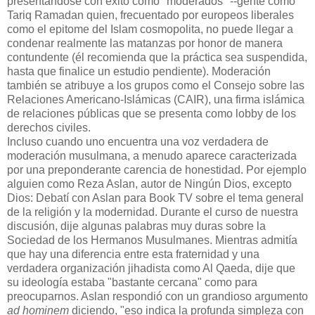
presentándose con éxito como "moderados" --gente como
Tariq Ramadan quien, frecuentado por europeos liberales
como el epitome del Islam cosmopolita, no puede llegar a
condenar realmente las matanzas por honor de manera
contundente (él recomienda que la práctica sea suspendida,
hasta que finalice un estudio pendiente). Moderación
también se atribuye a los grupos como el Consejo sobre las
Relaciones Americano-Islámicas (CAIR), una firma islámica
de relaciones públicas que se presenta como lobby de los
derechos civiles.
Incluso cuando uno encuentra una voz verdadera de
moderación musulmana, a menudo aparece caracterizada
por una preponderante carencia de honestidad. Por ejemplo
alguien como Reza Aslan, autor de Ningún Dios, excepto
Dios: Debatí con Aslan para Book TV sobre el tema general
de la religión y la modernidad. Durante el curso de nuestra
discusión, dije algunas palabras muy duras sobre la
Sociedad de los Hermanos Musulmanes. Mientras admitía
que hay una diferencia entre esta fraternidad y una
verdadera organización jihadista como Al Qaeda, dije que
su ideología estaba "bastante cercana" como para
preocuparnos. Aslan respondió con un grandioso argumento
ad hominem
diciendo, "eso indica la profunda simpleza con