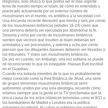
religiones, sólo ofusca lo que podría ser el más
urgente
tema de nuestro tiempo: el Islam, tal como es entendido y
practicado actualmente por un extenso número de
musulmanes en el mundo, es antitético a la sociedad civil.
Una encuesta reciente demostró que treinta y seis por ciento
de los musulmanes británicos (edades 16-24) creen que
una persona debería ser ejecutada por abandonar la fe.
Sesenta y ocho por ciento de musulmanes británicos
sienten que vecinos que insulten al Islam deberían ser
arrestados y ser procesados, y setenta y ocho por ciento
piensan que los dibujantes daneses debieron ser llevados a
los tribunales. Y éstos son musulmanes británicos.
De vez en cuando, sin embargo, una voz solitaria se puede
oír reconociendo lo que es innegable. Hassan Butt escribió
en el Guardian:
Cuando era todavía miembro de lo que es probablemente
mejor conocido como la Red Británica de Jihad, una serie
de grupos terroristas musulmanes británicos semi-
autónomos unidos por una sola ideología, recuerdo cómo
reíamos siempre que la gente en la TV proclamaba que la
única causa de los actos islámicos terroristas como el 9/11 y
los bombardeos de Madrid y Londres era la política
extranjera occidental. Al culpar al gobierno por nuestras