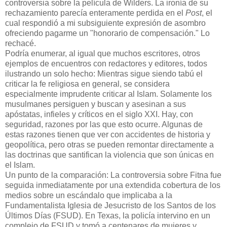
controversia sobre la película de Wilders. La ironía de su
rechazamiento parecía enteramente perdida en el
Post
, el
cual respondió a mi subsiguiente expresión de asombro
ofreciendo pagarme un "honorario de compensación." Lo
rechacé.
Podría enumerar, al igual que muchos escritores, otros
ejemplos de encuentros con redactores y editores, todos
ilustrando un solo hecho: Mientras sigue siendo tabú el
criticar la fe religiosa en general, se considera
especialmente imprudente criticar al Islam. Solamente los
musulmanes persiguen y buscan y asesinan a sus
apóstatas, infieles y críticos en el siglo XXI. Hay, con
seguridad, razones por las que esto ocurre. Algunas de
estas razones tienen que ver con accidentes de historia y
geopolítica, pero otras se pueden remontar directamente a
las doctrinas que santifican la violencia que son únicas en
el Islam.
Un punto de la comparación: La controversia sobre Fitna fue
seguida inmediatamente por una extendida cobertura de los
medios sobre un escándalo que implicaba a la
Fundamentalista Iglesia de Jesucristo de los Santos de los
Últimos Días (FSUD). En Texas, la policía intervino en un
complejo de FSUD y tomó a centenares de mujeres y