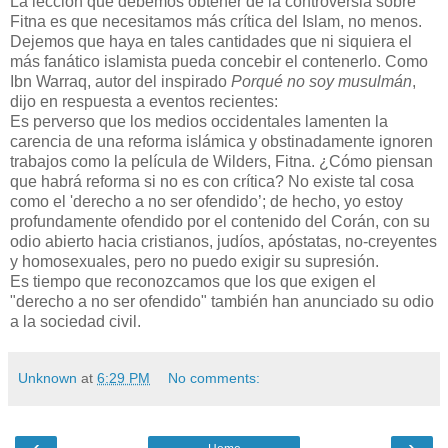
La lección que debemos obtener de la controversia sobre
Fitna es que necesitamos más crítica del Islam, no menos.
Dejemos que haya en tales cantidades que ni siquiera el
más fanático islamista pueda concebir el contenerlo. Como
Ibn Warraq, autor del inspirado
Porqué no soy musulmán
,
dijo en respuesta a eventos recientes:
Es perverso que los medios occidentales lamenten la
carencia de una reforma islámica y obstinadamente ignoren
trabajos como la película de Wilders, Fitna. ¿Cómo piensan
que habrá reforma si no es con crítica? No existe tal cosa
como el 'derecho a no ser ofendido’; de hecho, yo estoy
profundamente ofendido por el contenido del Corán, con su
odio abierto hacia cristianos, judíos, apóstatas, no-creyentes
y homosexuales, pero no puedo exigir su supresión.
Es tiempo que reconozcamos que los que exigen el
"derecho a no ser ofendido" también han anunciado su odio
a la sociedad civil.
Unknown
at
6:29 PM
No comments:
‹
›