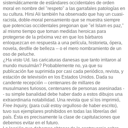
sistemáticamente de estándares occidentales de orden
moral en nombre del "respeto" a las garrafales patologías en
su cultura. Hirsi Ali también ha observado que hay un cuasi-
racista, doble-moral pensamiento que se muestra siempre
que potencias occidentales pregonan que "el Islam es paz,"
al mismo tiempo que toman medidas heroicas para
protegerse de la próxima
vez en que los bárbaros
enloquezcan en respuesta a una película, historieta, ópera,
novela, desfile de belleza -- o el mero nombramiento de un
oso de peluche.
¿Ha visto Ud. las caricaturas danesas que tanto irritaron al
mundo musulmán? Probablemente no, ya que su
publicación fue suprimida por casi cada periódico, revista, y
estación de televisión en los Estados Unidos. Dada su
candente recepción -- centenares de millares de
musulmanes furiosos, centenares de personas asesinadas -
- su simple banalidad debe haber dado a estos dibujos una
extraordinaria notabilidad. Una revista que s
í
los imprimió,
Free Inquiry,
(para cuál estoy orgulloso de haber escrito),
tuvo sus ejemplares prohibidos en todas las librerías del
país. Ésta es precisamente la clase de capitulaciones que
debemos evitar en el futuro.