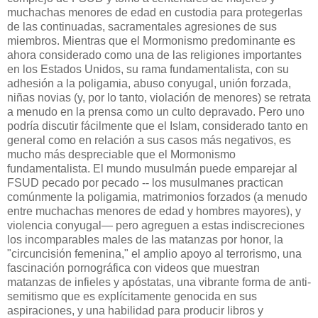
muchachas menores de edad en custodia para protegerlas
de las continuadas, sacramentales agresiones de sus
miembros. Mientras que el Mormonismo predominante es
ahora considerado como una de las religiones importantes
en los Estados Unidos, su rama fundamentalista, con su
adhesión a la poligamia, abuso conyugal, unión forzada,
niñas novias (y, por lo tanto, violación de menores) se retrata
a menudo en la prensa como un culto depravado. Pero uno
podría discutir fácilmente que el Islam, considerado tanto en
general como en relación a sus casos más negativos, es
mucho más despreciable que el Mormonismo
fundamentalista. El mundo musulmán puede emparejar al
FSUD
pecado por pecado -- los musulmanes practican
comúnmente la poligamia, matrimonios forzados (a menudo
entre muchachas menores de edad y hombres mayores), y
violencia conyugal— pero agreguen a estas indiscreciones
los incomparables males de las matanzas por honor, la
"circuncisión femenina," el amplio apoyo al terrorismo, una
fascinación pornográfica con videos que muestran
matanzas de infieles y apóstatas, una vibrante forma de anti-
semitismo que es explícitamente genocida en sus
aspiraciones, y una habilidad para producir libros y