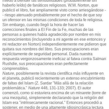
miedo a ofender las sensibilidades (probablemente sin
haberlo leído) de fanáticos religiosos. W.W. Norton, que
publicó el libro, fue ampliamente visto como arriesgándose -
- riesgo atenuado probablemente por el hecho de que soy
un ofensor en las mismas condiciones de toda fe religiosa.
Sin embargo, cuando llegó la hora de hacer las
correcciones finales a El Fin de la Fe, muchas de las
personas a quienes había agradecido por nombre en mis
reconocimientos (incluyendo a mi agente en ese entonces y
mi redactor en Norton) independientemente me pidieron que
quitara sus nombres del libro. Sus preocupaciones eran
explícitamente de seguridad personal. Dada nuestra
respuesta vergonzosamente ineficaz al fatwa contra Salman
Rushdie, sus preocupaciones eran perfectamente
comprensibles.
Nature
, posiblemente la revista científica más influyente en
el planeta, publicó recientemente un extenso encubrimiento
de faltas del Islam (Z. Sardar "Más allá de la relación
problemática."
Nature
448, 131-133; 2007). El autor
comenzó, como si estuviera encima de un minarete (torre de
una mezquita), simplemente declarando que la religión del
Islam era "intrínsecamente racional." Entonces procedió a
sostener, en medio de una altamente idiosincrásica lectura