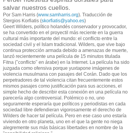
salvar nuestros cuellos.
Por Sam Harris (
www.samharris.org
).
Traducción de
Stergios Korfiatis (
skorfiatis@yahoo.es
)
Geert Wilders, político holandés conservador y provocador,
se ha convertido en el proyectil más reciente en la guerra
cultural más importante del mundo: el conflicto entre la
sociedad civil y el Islam tradicional. Wilders, que vive bajo
continua protección armada debido a amenazas de muerte,
lanzó recientemente una película de 15 minutos titulada
Fitna ("conflicto" en árabe) en la Internet. La película ha sido
juzgada como ofensiva porque yuxtapone imágenes de
violencia musulmana con pasajes del Corán. Dado que los
perpetradores de tal violencia citan frecuentemente estos
mismos pasajes como justificación para sus acciones, el
simple hecho de describir esta conexión en una película no
parecería algo controversial. Polémico o no, uno
seguramente esperaría que políticos y periodistas en cada
sociedad libre defendieran vigorosamente el derecho de
Wilders de hacer tal película. Pero en ese caso uno estaría
viviendo en otro planeta, uno en el que la gente no niega
alegremente sus más básicas libertades en nombre de la