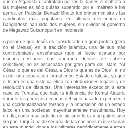
que en Afganistán controlado por los talibanes el maltrato a
las mujeres es sólo quizás superado por el maltrato a los
perros, en Pakistán Benazir Bhutto fue primer ministro y las
candidatas más populares en últimas elecciones en
Bangladesh han sido dos mujeres, sin olvidar el gobierno
de Megawati Sukarnoputri en Indonesia.
A pesar de que Jesús es considerado un gran profeta (pero
no el Mesías) en la tradición islámica, una de sus más
controversiales enseñanzas (que si fuese acatada por
muchos cristianos nos ahorraría dolores de cabeza
colectivos) no es escuchada por gran parte del Islam: “Al
César lo que es del César, a Dios lo que es de Dios”, al no
existir una separación formal entre Estado e Iglesia, ya que
el Islam es una sistema ético con atribuciones legales y de
resolución de disputas. Una interesante excepción a este
caso es Turquía, que bajo la influencia de Kemal Ataturk,
durante las primeras décadas del siglo pasado experimentó
una occidentalización forzada y la imposición de un estado
laico en una sociedad mayoritariamente musulmana. Hoy
en día, como resultado de un laicismo feroz y un patriotismo
sin par, Turquía ha de ser una de las naciones más extrañas
en este mundo, donde los militares periódicamente ejercen