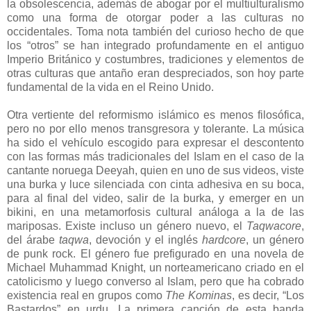
la obsolescencia, además de abogar por el multiulturalismo
como una forma de otorgar poder a las culturas no
occidentales. Toma nota también del curioso hecho de que
los “otros” se han integrado profundamente en el antiguo
Imperio Británico y costumbres, tradiciones y elementos de
otras culturas que antaño eran despreciados, son hoy parte
fundamental de la vida en el Reino Unido.
Otra vertiente del reformismo islámico es menos filosófica,
pero no por ello menos transgresora y tolerante. La música
ha sido el vehículo escogido para expresar el descontento
con las formas más tradicionales del Islam en el caso de la
cantante noruega Deeyah, quien en uno de sus videos, viste
una burka y luce silenciada con cinta adhesiva en su boca,
para al final del video, salir de la burka, y emerger en un
bikini, en una metamorfosis cultural análoga a la de las
mariposas. Existe incluso un género nuevo, el
Taqwacore
,
del árabe
taqwa
, devoción y el inglés
hardcore
, un género
de punk rock. El género fue prefigurado en una novela de
Michael Muhammad Knight, un norteamericano criado en el
catolicismo y luego converso al Islam, pero que ha cobrado
existencia real en grupos como
The Kominas
, es decir, “Los
Bastardos” en urdu. La primera canción de esta banda