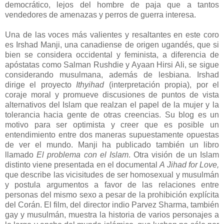
democrático, lejos del hombre de paja que a tantos
vendedores de amenazas y perros de guerra interesa.
Una de las voces más valientes y resaltantes en este coro
es Irshad Manji, una canadiense de origen ugandés, que si
bien se considera occidental y feminista, a diferencia de
apóstatas como Salman Rushdie y Ayaan Hirsi Ali, se sigue
considerando musulmana, además de lesbiana. Irshad
dirige el proyecto
Ithyihad
(interpretación propia), por el
coraje moral y promueve discusiones de puntos de vista
alternativos del Islam que realzan el papel de la mujer y la
tolerancia hacia gente de otras creencias. Su blog es un
motivo para ser optimista y creer que es posible un
entendimiento entre dos maneras supuestamente opuestas
de ver el mundo. Manji ha publicado también un libro
llamado
El problema con el Islam
. Otra visión de un Islam
distinto viene presentada en el documental
A Jihad for Love,
que describe las vicisitudes de ser homosexual y musulmán
y postula argumentos a favor de las relaciones entre
personas del mismo sexo a pesar de la prohibición explícita
del Corán. El film, del director indio Parvez Sharma, también
gay y musulmán, muestra la historia de varios personajes a