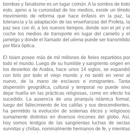
bombas y fanatismo es un lugar común. A la sombra de todo
esto, ajeno a la curiosidad de los medios, existe un tímido
movimiento de reforma que hace énfasis en la paz, la
tolerancia y la adaptación de las enseñanzas del Profeta, la
paz sea con él, a los nuevos tiempos, donde son el jet y el
coche los medios de transporte en lugar del camello y el
jamelgo y donde el llamado del
ulema
puede ser transmitido
por fibra óptica.
El Islam posee más de mil millones de fieles repartidos por
todo el mundo. Luego de su humilde y sangriento origen en
los desiertos de Arabia, hace unos 14 siglos, se expandió
con brío por todo el viejo mundo y no tardó en venir al
nuevo, de la mano de esclavos e inmigrantes. Tanta
dispersión geográfica, cultural y temporal no puede sino
dejar huella en las prácticas religiosas, como en efecto ha
sucedido. La ausencia de una jerarquía islámica formal,
luego del fallecimiento de los califas y sus descendientes,
ha permitido la evolución de sistemas éticos y religiosos
sumamente distintos en diversos rincones del globo. Así,
hoy somos testigos de las sangrientas luchas de sectas
sunnitas y chiítas, nominalmente hermanos de fe, y mientras