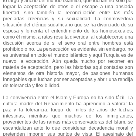
lo largo y ancho del mundo islámico, que luchan no sólo por
lograr la aceptación de otros o el escape a una ansiada
libertad, sino también la reconciliación entre las más
preciadas creencias y su sexualidad. La conmovedora
situación del clérigo sudafricano que se ha divorciado de su
esposa y fomenta el entendimiento de los homosexuales,
como él mismo, a ratos resulta divertida, al establecerse una
discusión acerca de si el sexo oral entre hombres está
prohibido o no. La persecución es evidente, sin embargo, no
es universal en todo el mundo islámico y aquí Turquía es de
nuevo la excepción. Aún queda mucho por recorrer en
materia de aceptación, pero las historias aquí contadas son
elementos de otra historia mayor, de pasiones humanas
innegables que luchan por ser aceptadas y abrir una rendija
de tolerancia y flexibilidad.
La convivencia entre el Islam y Europa no ha sido fácil. La
cultura madre del Renacimiento ha aprendido a valorar la
paz y la tolerancia, luego de miles de años de luchas
intestinas, mientras que muchos de los inmigrantes,
provenientes de las ramas más conservadoras del Islam, se
escandalizan ante lo que consideran decadencia moral y
pretenden imponer sus puntos de vista. El asesinato del