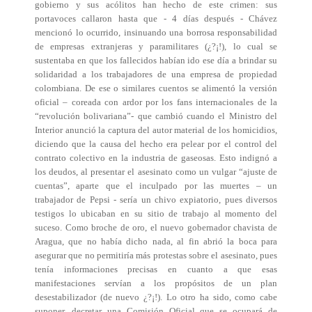
gobierno y sus acólitos han hecho de este crimen: sus
portavoces callaron hasta que - 4 días después - Chávez
mencionó lo ocurrido, insinuando una borrosa responsabilidad
de empresas extranjeras y paramilitares (¿?¡!), lo cual se
sustentaba en que los fallecidos habían ido ese día a brindar su
solidaridad a los trabajadores de una empresa de propiedad
colombiana. De ese o similares cuentos se alimentó la versión
oficial – coreada con ardor por los fans internacionales de la
“revolución bolivariana”- que cambió cuando el Ministro del
Interior anunció la captura del autor material de los homicidios,
diciendo que la causa del hecho era pelear por el control del
contrato colectivo en la industria de gaseosas. Esto indignó a
los deudos, al presentar el asesinato como un vulgar “ajuste de
cuentas”, aparte que el inculpado por las muertes – un
trabajador de Pepsi - sería un chivo expiatorio, pues diversos
testigos lo ubicaban en su sitio de trabajo al momento del
suceso. Como broche de oro, el nuevo gobernador chavista de
Aragua, que no había dicho nada, al fin abrió la boca para
asegurar que no permitiría más protestas sobre el asesinato, pues
tenía informaciones precisas en cuanto a que esas
manifestaciones servían a los propósitos de un plan
desestabilizador (de nuevo ¿?¡!). Lo otro ha sido, como cabe
suponer, decretar una Comisión Oficial que se ocupará de