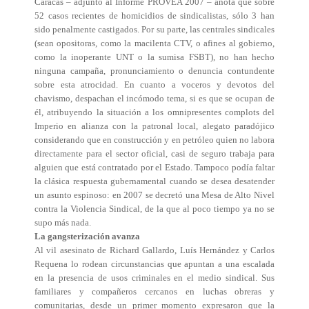
Caracas – adjunto al Informe PROVEA 2007 – anota que sobre
52 casos recientes de homicidios de sindicalistas, sólo 3 han
sido penalmente castigados. Por su parte, las centrales sindicales
(sean opositoras, como la macilenta CTV, o afines al gobierno,
como la inoperante UNT o la sumisa FSBT), no han hecho
ninguna campaña, pronunciamiento o denuncia contundente
sobre esta atrocidad. En cuanto a voceros y devotos del
chavismo, despachan el incómodo tema, si es que se ocupan de
él, atribuyendo la situación a los omnipresentes complots del
Imperio en alianza con la patronal local, alegato paradójico
considerando que en construcción y en petróleo quien no labora
directamente para el sector oficial, casi de seguro trabaja para
alguien que está contratado por el Estado. Tampoco podía faltar
la clásica respuesta gubernamental cuando se desea desatender
un asunto espinoso: en 2007 se decretó una Mesa de Alto Nivel
contra la Violencia Sindical, de la que al poco tiempo ya no se
supo más nada.
La gangsterización avanza
Al vil asesinato de Richard Gallardo, Luís Hernández y Carlos
Requena lo rodean circunstancias que apuntan a una escalada
en la presencia de usos criminales en el medio sindical. Sus
familiares y compañeros cercanos en luchas obreras y
comunitarias, desde un primer momento expresaron que la