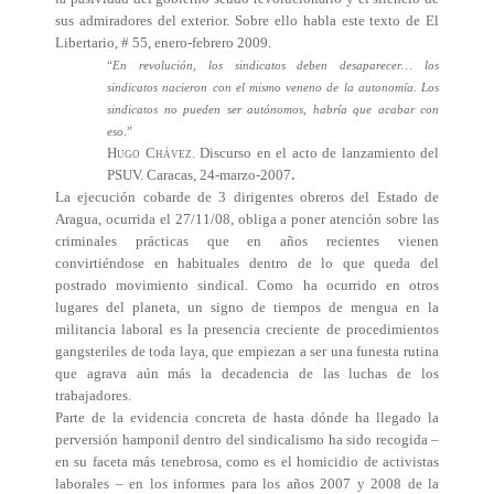
sus admiradores del exterior. Sobre ello habla este texto de El
Libertario, # 55, enero-febrero 2009.
“
En revolución, los sindicatos deben desaparecer… los
sindicatos nacieron con el mismo veneno de la autonomía. Los
sindicatos no pueden ser autónomos, habría que acabar con
eso
.”
Hugo Chávez
. Discurso en el acto de lanzamiento del
.
PSUV. Caracas, 24-marzo-2007
La ejecución cobarde de 3 dirigentes obreros del Estado de
Aragua, ocurrida el 27/11/08, obliga a poner atención sobre las
criminales prácticas que en años recientes vienen
convirtiéndose en habituales dentro de lo que queda del
postrado movimiento sindical. Como ha ocurrido en otros
lugares del planeta, un signo de tiempos de mengua en la
militancia laboral es la presencia creciente de procedimientos
gangsteriles de toda laya, que empiezan a ser una funesta rutina
que agrava aún más la decadencia de las luchas de los
trabajadores.
Parte de la evidencia concreta de hasta dónde ha llegado la
perversión hamponil dentro del sindicalismo ha sido recogida –
en su faceta más tenebrosa, como es el homicidio de activistas
laborales – en los informes para los años 2007 y 2008 de la