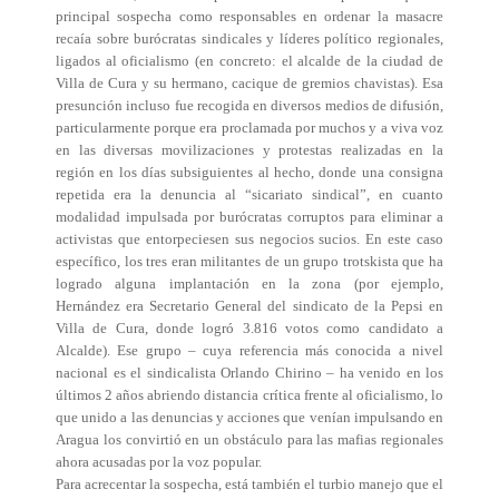
principal sospecha como responsables en ordenar la masacre
recaía sobre burócratas sindicales y líderes político regionales,
ligados al oficialismo (en concreto: el alcalde de la ciudad de
Villa de Cura y su hermano, cacique de gremios chavistas). Esa
presunción incluso fue recogida en diversos medios de difusión,
particularmente porque era proclamada por muchos y a viva voz
en las diversas movilizaciones y protestas realizadas en la
región en los días subsiguientes al hecho, donde una consigna
repetida era la denuncia al “sicariato sindical”, en cuanto
modalidad impulsada por burócratas corruptos para eliminar a
activistas que entorpeciesen sus negocios sucios. En este caso
específico, los tres eran militantes de un grupo trotskista que ha
logrado alguna implantación en la zona (por ejemplo,
Hernández era Secretario General del sindicato de la Pepsi en
Villa de Cura, donde logró 3.816 votos como candidato a
Alcalde). Ese grupo – cuya referencia más conocida a nivel
nacional es el sindicalista Orlando Chirino – ha venido en los
últimos 2 años abriendo distancia crítica frente al oficialismo, lo
que unido a las denuncias y acciones que venían impulsando en
Aragua los convirtió en un obstáculo para las mafias regionales
ahora acusadas por la voz popular.
Para acrecentar la sospecha, está también el turbio manejo que el