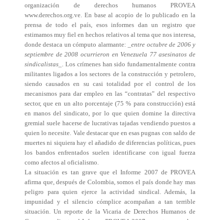
organización de derechos humanos PROVEA
www.derechos.org.ve. En base al acopio de lo publicado en la
prensa de todo el país, esos informes dan un registro que
estimamos muy fiel en hechos relativos al tema que nos interesa,
donde destaca un cómputo alarmante: _
entre octubre de 2006 y
septiembre de 2008 ocurrieron en Venezuela 77 asesinatos de
sindicalistas_
. Los crímenes han sido fundamentalmente contra
militantes ligados a los sectores de la construcción y petrolero,
siendo causados en su casi totalidad por el control de los
mecanismos para dar empleo en las “contratas” del respectivo
sector, que en un alto porcentaje (75 % para construcción) está
en manos del sindicato, por lo que quien domine la directiva
gremial suele hacerse de lucrativas tajadas vendiendo puestos a
quien lo necesite. Vale destacar que en esas pugnas con saldo de
muertes ni siquiera hay el añadido de diferencias políticas, pues
los bandos enfrentados suelen identificarse con igual fuerza
como afectos al oficialismo.
La situación es tan grave que el Informe 2007 de PROVEA
afirma que, después de Colombia, somos el país donde hay mas
peligro para quien ejerce la actividad sindical. Además, la
impunidad y el silencio cómplice acompañan a tan terrible
situación. Un reporte de la Vicaria de Derechos Humanos de